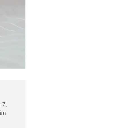
 7,
eim