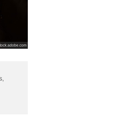
tock.adobe.com
s,