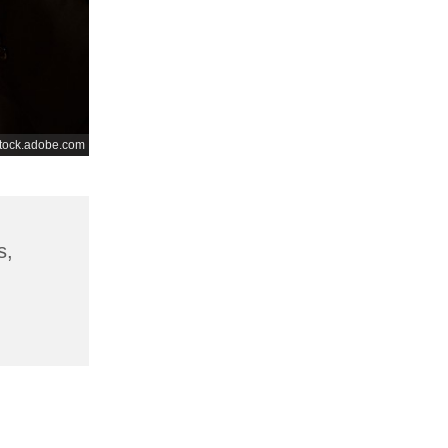
tock.adobe.com
s,