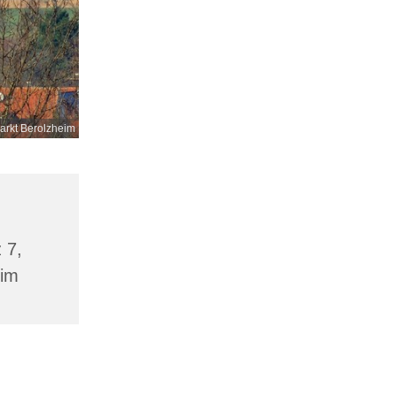
rkt Berolzheim
 7,
eim