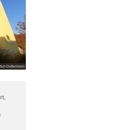
tfurt-Dettenheim
rt,
n