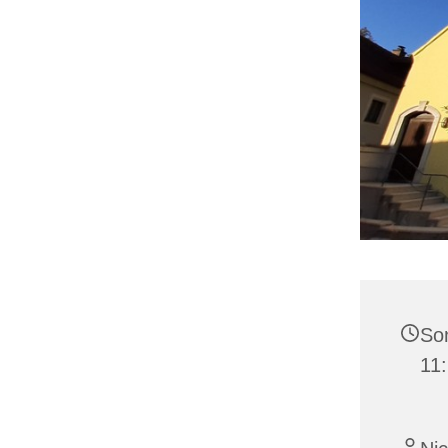
Son
11