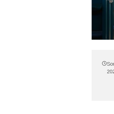
So
20