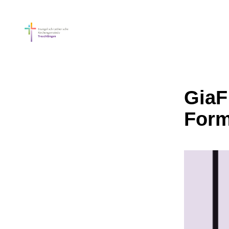
GiaF
For