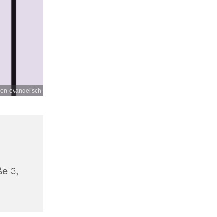
gen-evangelisch
ße 3,