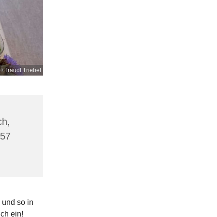
© Traudl Triebel
ch,
757
 und so in
ich ein!