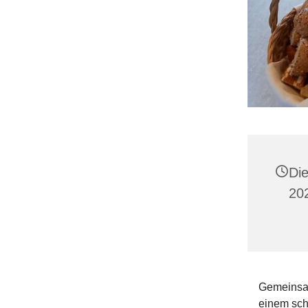
Di
20
Gemeinsam
einem schö