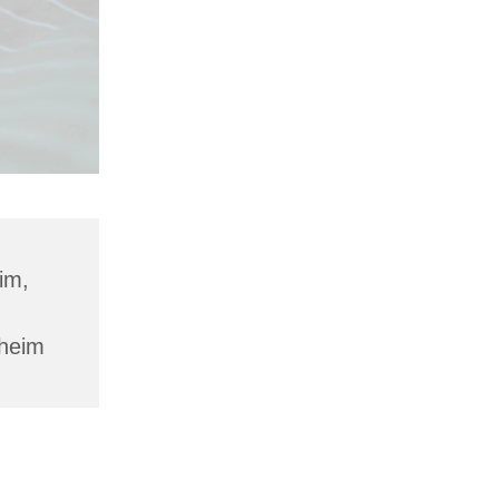
im,
sheim