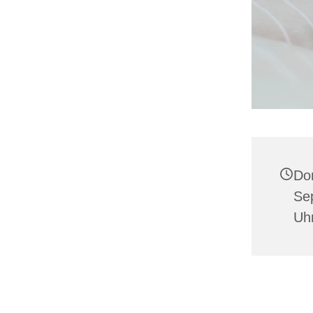
Do
Se
Uh