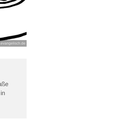
.evangelisch.de
aße
in