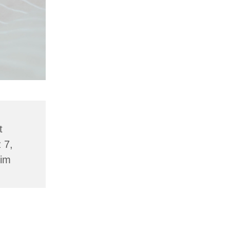
t
 7,
eim